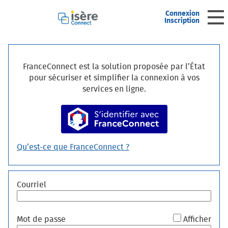
*
Connexion
Ouv
Inscription
Accueil
FranceConnect est la solution proposée par l’État
pour sécuriser et simplifier la connexion à vos
Mon profil
services en ligne.
S’identifier avec FranceConnec
Mes demandes
Mes brouillons
Qu’est-ce que FranceConnect ?
Courriel
*
Mot de passe
Afficher