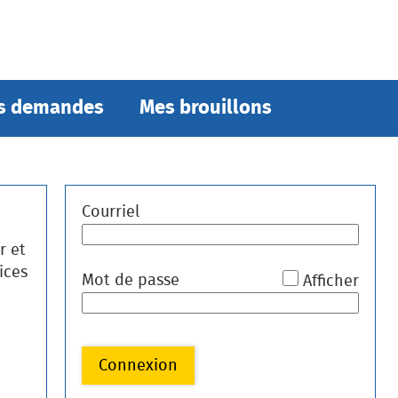
s demandes
Mes brouillons
*
Courriel
n
r et
ices
*
Mot de passe
Afficher
vec FranceConnect
Connexion